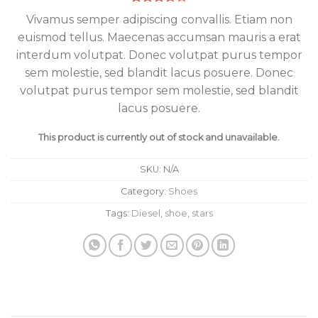
Rated
3
Vivamus semper adipiscing convallis. Etiam non
3.67
out
euismod tellus. Maecenas accumsan mauris a erat
of 5
based
interdum volutpat. Donec volutpat purus tempor
on
customer
sem molestie, sed blandit lacus posuere. Donec
ratings
volutpat purus tempor sem molestie, sed blandit
lacus posuere.
This product is currently out of stock and unavailable.
SKU:
N/A
Category:
Shoes
Tags:
Diesel
,
shoe
,
stars