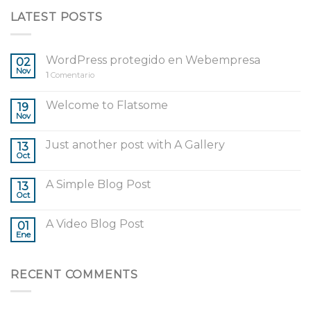
LATEST POSTS
WordPress protegido en Webempresa
02
Nov
1
Comentario
Welcome to Flatsome
19
Nov
Just another post with A Gallery
13
Oct
A Simple Blog Post
13
Oct
A Video Blog Post
01
Ene
RECENT COMMENTS